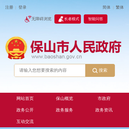
简体
繁体
注册
登录
|
|
无障碍浏览
长者模式
智能问答
搜索
网站首页
保山概览
市政府
政务公开
政务服务
政务资讯
互动交流