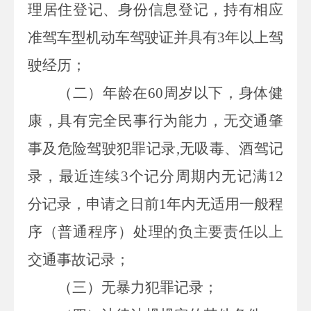
理居住登记、身份信息登记，持有相应
准驾车型机动车驾驶证并具有
3
年以上驾
驶经历；
（二）年龄在
60
周岁以下，身体健
康，具有完全民事行为能力，无交通肇
事及危险驾驶犯罪记录
,
无吸毒、酒驾记
录，最近连续
3
个记分周期内无记满
12
分记录，申请之日前
1
年内无适用一般程
序（普通程序）处理的负主要责任以上
交通事故记录；
（三）无暴力犯罪记录；