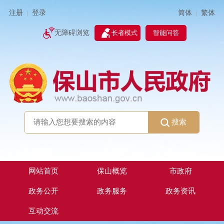
简体
繁体
注册
登录
|
|
无障碍浏览
长者模式
智能问答
搜索
网站首页
保山概览
市政府
政务公开
政务服务
政务资讯
互动交流