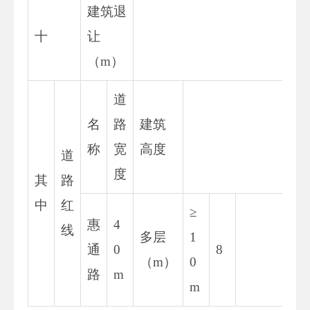
建筑退
十
让
（m）
道
名
路
建筑
称
宽
高度
道
度
其
路
中
红
≥
惠
4
线
多层
1
通
0
8
8.
（m）
0
路
m
m