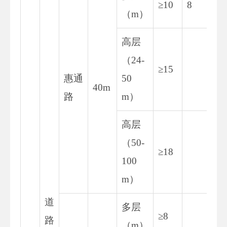
≥10
8
（m）
高层
（24-
≥15
惠通
50
40m
路
m）
高层
（50-
≥18
100
m）
道
多层
≥8
路
（m）