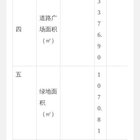
3
3
道路广
7
33
四
场面积
6.
8.
（㎡）
9
0
五
1
0
绿地面
7
83
积
0.
62
（㎡）
8
1