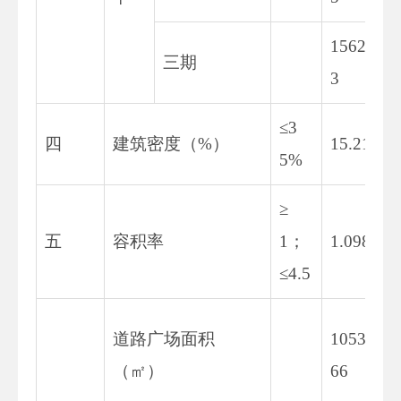
1562.9
三期
3
≤3
四
建筑密度（%）
15.21
5%
≥
五
容积率
1；
1.098
≤4.5
道路广场面积
10538.
（㎡）
66