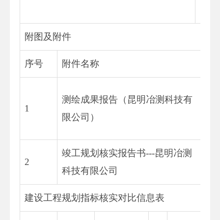
附图及附件
序号
附件名称
格
纸
测绘成果报告（昆明冶测科技有
1
复
限公司）
件
竣工规划核实报告书---昆明冶测
纸
2
科技有限公司
原
建设工程规划指标核实对比信息表