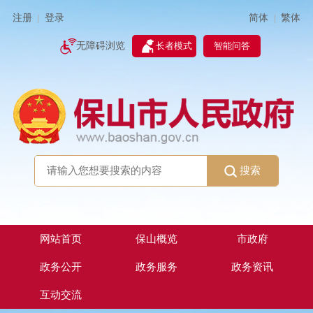
简体
繁体
注册
登录
|
|
无障碍浏览
长者模式
智能问答
搜索
网站首页
保山概览
市政府
政务公开
政务服务
政务资讯
互动交流