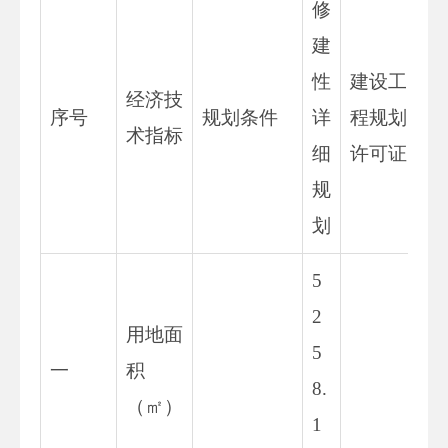
修
建
性
建设工
经济技
竣
序号
规划条件
详
程规划
术指标
测
细
许可证
规
划
5
2
用地面
5
52
一
积
8.
8.
（㎡）
1