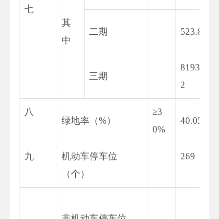
七
其
二期
523.83
中
8193.0
三期
2
八
≥3
绿地率（%）
40.05
0%
九
机动车停车位
269
（个）
非机动车停车位