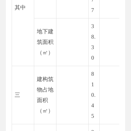
其中
7
3
地下建
8.
38
筑面积
3
6
（㎡）
0
8
建构筑
1
物占地
80
三
0.
面积
45
4
（㎡）
5