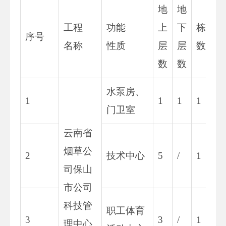
地
地
工程
功能
上
下
栋
序号
名称
性质
层
层
数
数
数
水泵房、
1
1
1
1
门卫室
云南省
烟草公
2
技术中心
5
/
1
司保山
市公司
科技管
职工体育
3
3
/
1
理中心