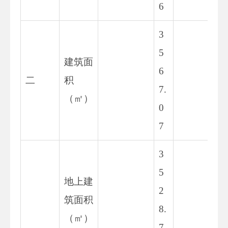
6
3
5
建筑面
6
36
二
积
7.
8.
（㎡）
0
7
3
5
地上建
2
36
筑面积
8.
9.
（㎡）
7