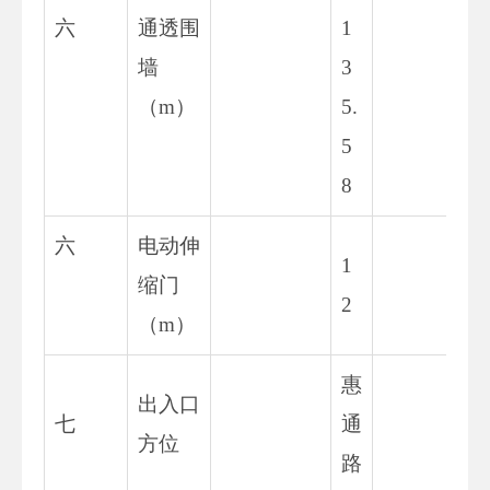
六
通透围
1
13
墙
3
74
（m）
5.
5
8
六
电动伸
1
11
缩门
2
8
（m）
惠
出入口
惠
七
通
方位
路
路