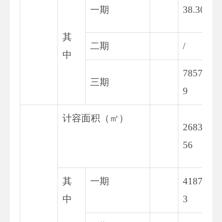
一期
38.30
其
二期
/
中
7857.1
三期
9
计容面积（㎡）
26830.
56
其
一期
4187.2
中
3