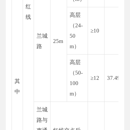
红
高层
线
（24-
≥10
兰城
50
25m
路
m）
高层
（50-
≥12
37.497
其
100
中
m）
兰城
路与