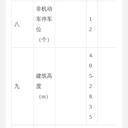
非机动
车停车
1
八
12
位
2
（个）
4.
0
建筑高
5-
4.
九
度
2
-2
（m）
8.
21
3
5