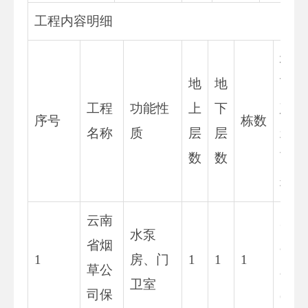
工程内容明细
地
地
地
下
工程
功能性
上
下
建
序号
栋数
名称
质
层
层
筑
数
数
面
积
云南
3
水泵
省烟
8.
1
房、门
1
1
1
草公
8
卫室
司保
6