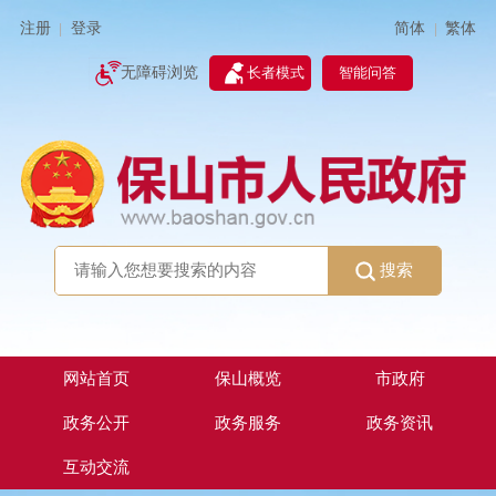
简体
繁体
注册
登录
|
|
无障碍浏览
长者模式
智能问答
搜索
网站首页
保山概览
市政府
政务公开
政务服务
政务资讯
互动交流