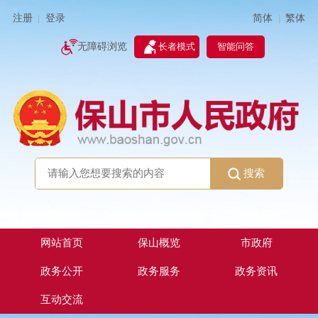
简体
繁体
注册
登录
|
|
无障碍浏览
长者模式
智能问答
搜索
网站首页
保山概览
市政府
政务公开
政务服务
政务资讯
互动交流