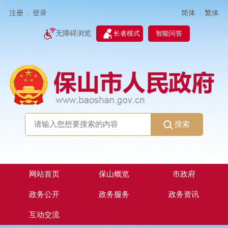
简体
繁体
注册
登录
|
|
无障碍浏览
长者模式
智能问答
搜索
网站首页
保山概览
市政府
政务公开
政务服务
政务资讯
互动交流