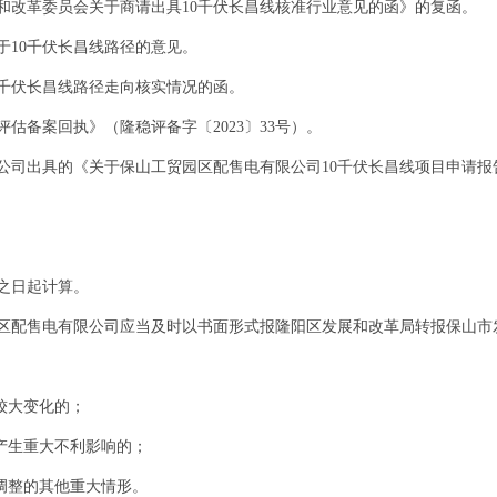
和改革委员会关于商请出具10千伏长昌线核准行业意见的函》的复函。
于10千伏长昌线路径的意见。
0千伏长昌线路径走向核实情况的函。
估备案回执》（隆稳评备字〔2023〕33号）。
司出具的《关于保山工贸园区配售电有限公司10千伏长昌线项目申请报告的
之日起计算。
区配售电有限公司应当及时以书面形式报隆阳区发展和改革局转报保山市
较大变化的；
产生重大不利影响的；
调整的其他重大情形。