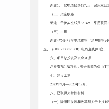
新建10千伏电缆线路1972m，采用双回ZA-YJ
（二）架空线路
新建10千伏架空线路3314m，采用双回JKLG
（三）土建
新建4层4列行车电缆排管（涂塑钢管φ160
座、（6000×1350×1900）电缆直线井1座
六、项目总投资及资金来源
总投资782.28万元，资金来源为保山
七、建设工期
2023年9月—2023年12月。
八、已取得支持性材料
（一）隆阳区发展和改革局关于上报10千