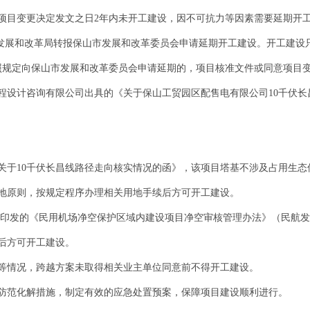
项目变更决定发文之日2年内未开工建设，因不可抗力等因素需要延期开
区发展和改革局转报保山市发展和改革委员会申请延期开工建设。开工建设
照规定向保山市发展和改革委员会申请延期的，项目核准文件或同意项目
程设计咨询有限公司出具的《关于保山工贸园区配售电有限公司10千伏长
关于10千伏长昌线路径走向核实情况的函》，该项目塔基不涉及占用生态
地原则，按规定程序办理相关用地手续后方可开工建设。
印发的《民用机场净空保护区域内建设项目净空审核管理办法》（民航发〔2
后方可开工建设。
等情况，跨越方案未取得相关业主单位同意前不得开工建设。
防范化解措施，制定有效的应急处置预案，保障项目建设顺利进行。