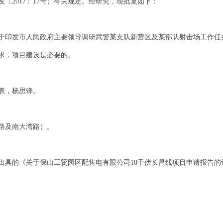
发〔2017〕17号）有关规定。经研究，现批复如下：
于印发市人民政府主要领导调研武警某支队新营区及某部队射击场工作任务
求，项目建设是必要的。
表，杨思锋。
路及南大湾路）。
具的《关于保山工贸园区配售电有限公司10千伏长昌线项目申请报告的评审