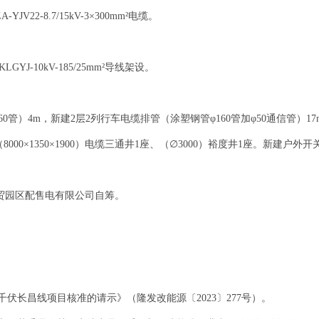
V22-8.7/15kV-3×300mm²电缆。
YJ-10kV-185/25mm²导线架设。
管）4m，新建2层2列行车电缆排管（涂塑钢管φ160管加φ50通信管）17m。新
、（8000×1350×1900）电缆三通井1座、（∅3000）裕度井1座。新建户外
工贸园区配售电有限公司自筹。
伏长昌线项目核准的请示》（隆发改能源〔2023〕277号）。