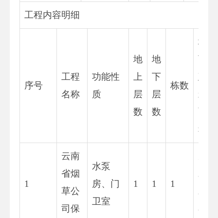
工程内容明细
地
地
地
下
工程
功能性
上
下
建
序号
栋数
名称
质
层
层
筑
数
数
面
积
云南
3
水泵
省烟
8.
1
房、门
1
1
1
草公
8
卫室
司保
6