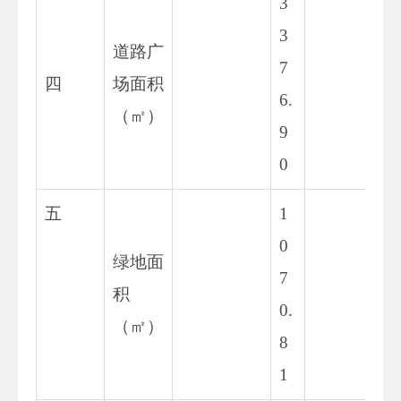
3
3
道路广
7
33
四
场面积
6.
8.
（㎡）
9
0
五
1
0
绿地面
7
83
积
0.
62
（㎡）
8
1