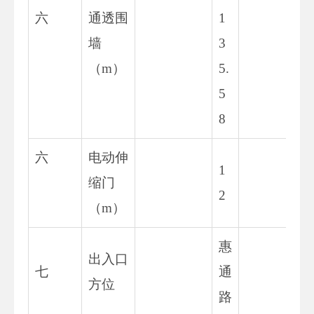
六
通透围
1
13
墙
3
74
（m）
5.
5
8
六
电动伸
1
11
缩门
2
8
（m）
惠
出入口
惠
七
通
方位
路
路