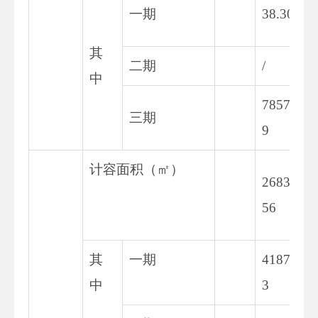
一期
38.30
其
二期
/
中
7857.1
三期
9
计容面积（㎡）
26830.
56
其
一期
4187.2
中
3