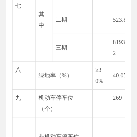
七
其
二期
523.83
中
8193.0
三期
2
八
≥3
绿地率（%）
40.05
0%
九
机动车停车位
269
（个）
非机动车停车位