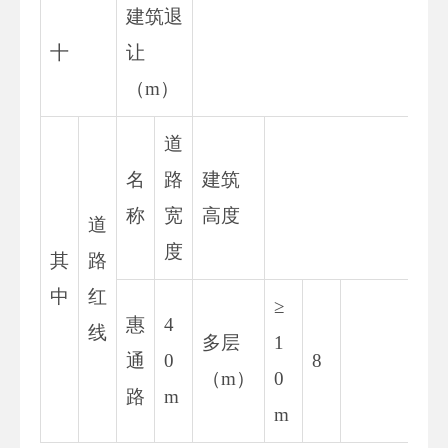
建筑退
十
让
（m）
道
名
路
建筑
称
宽
高度
道
度
其
路
中
红
≥
惠
4
线
多层
1
通
0
8
8.
（m）
0
路
m
m