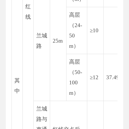
红
高层
线
（24-
≥10
兰城
50
25m
路
m）
高层
（50-
≥12
37.497
其
100
中
m）
兰城
路与