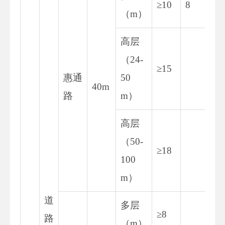
≥10
8
（m）
高层
（24-
≥15
惠通
50
40m
路
m）
高层
（50-
≥18
100
m）
道
多层
≥8
路
（m）