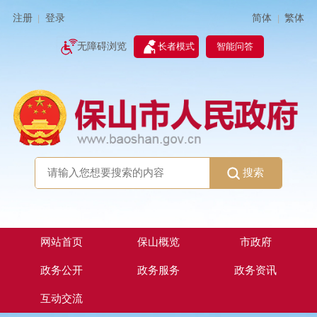
简体
繁体
注册
登录
|
|
无障碍浏览
长者模式
智能问答
搜索
网站首页
保山概览
市政府
政务公开
政务服务
政务资讯
互动交流