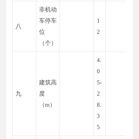
非机动
车停车
1
八
12
位
2
（个）
4.
0
建筑高
5-
4.
九
度
2
-2
（m）
8.
21
3
5