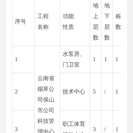
地
地
工程
功能
上
下
栋
序号
名称
性质
层
层
数
数
数
水泵房、
1
1
1
1
门卫室
云南省
烟草公
2
技术中心
5
/
1
司保山
市公司
科技管
职工体育
3
3
/
1
理中心