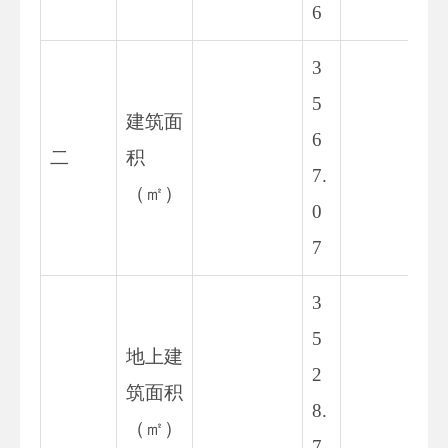
6
3
5
建筑面
6
36
二
积
7.
8.
（㎡）
0
7
3
5
地上建
2
36
筑面积
8.
9.
（㎡）
7