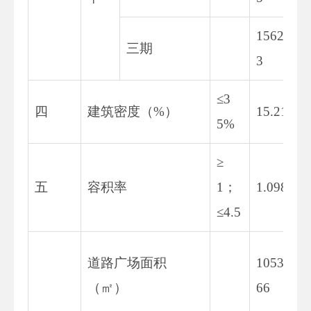
1562.9
三期
3
≤3
四
建筑密度（%）
15.21
5%
≥
五
容积率
1；
1.098
≤4.5
道路广场面积
10538.
（㎡）
66