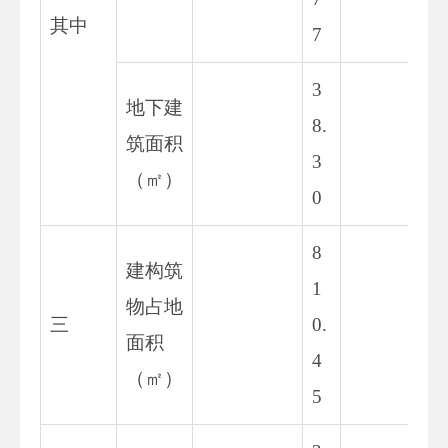
其中
7
3
地下建
8.
38
筑面积
3
6
（㎡）
0
8
建构筑
1
物占地
80
三
0.
面积
45
4
（㎡）
5