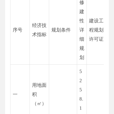
修
建
性
建设工
经济技
竣
序号
规划条件
详
程规划
术指标
测
细
许可证
规
划
5
2
用地面
5
52
一
积
8.
8.
（㎡）
1