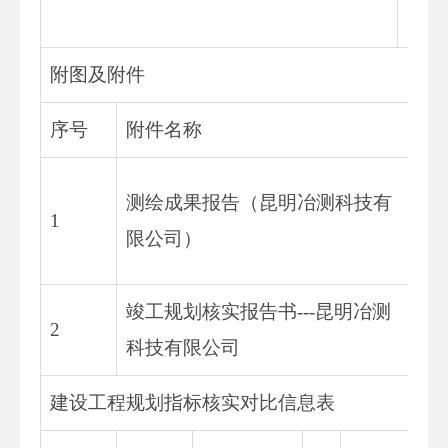
附图及附件
序号
附件名称
格
纸
测绘成果报告（昆明冶测科技有
1
复
限公司）
件
竣工规划核实报告书---昆明冶测
纸
2
科技有限公司
原
建设工程规划指标核实对比信息表