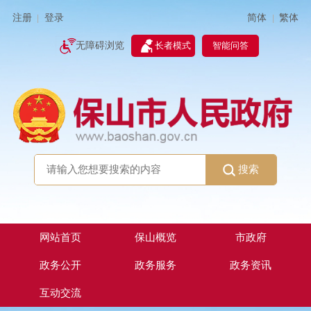
简体
繁体
注册
登录
|
|
无障碍浏览
长者模式
智能问答
搜索
网站首页
保山概览
市政府
政务公开
政务服务
政务资讯
互动交流