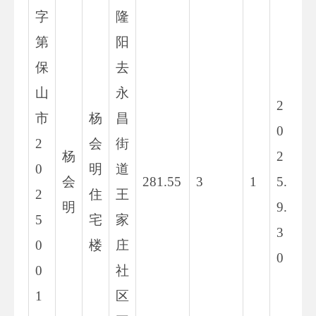
字
隆
第
阳
保
去
山
永
2
市
杨
昌
0
2
会
街
杨
2
0
明
道
会
281.55
3
1
5.
2
住
王
明
9.
5
宅
家
3
0
楼
庄
0
0
社
1
区