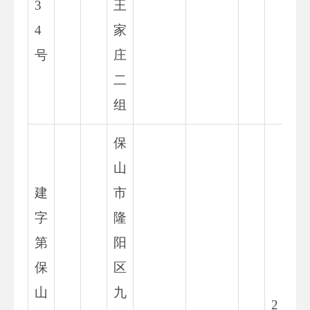
3
王
4
家
号
庄
二
组
保
山
建
市
字
隆
第
阳
保
区
山
九
2