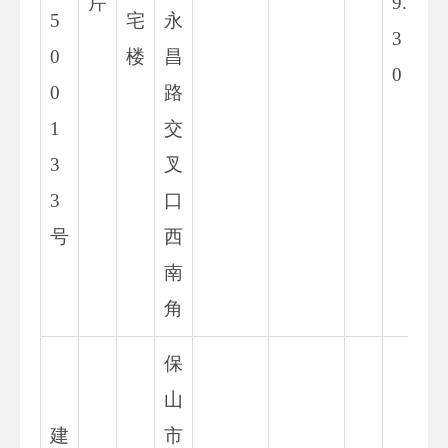
芹
9.
5
宅
永
3
0
楼
昌
0
0
路
1
交
3
叉
3
口
号
西
南
角
保
山
建
市