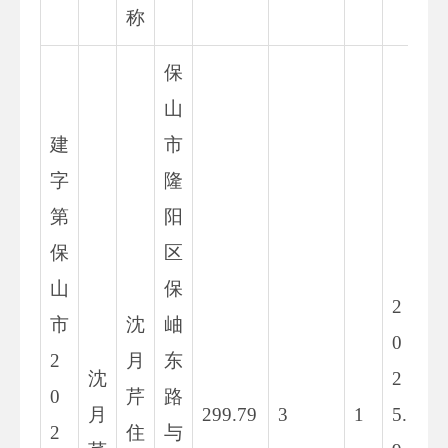
称
保
山
建
市
字
隆
第
阳
保
区
山
保
2
市
沈
岫
0
2
月
东
沈
2
0
芹
路
月
299.79
3
1
5.
2
住
与