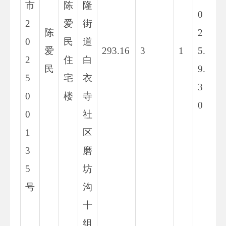
市
陈
隆
0
2
爱
街
陈
2
0
民
道
爱
293.16
3
1
5.
2
住
白
民
9.
5
宅
衣
3
0
楼
寺
0
0
社
1
区
3
磨
5
坊
号
沟
十
组