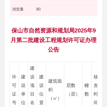
浏览量
80
保山市自然资源和规划局2025年9
月第二批建设工程规划许可证办理
公告
建
许
建
设
建
核
建筑面
可
设
项
设
层数
幢
发
积
证
单
目
位
（层）
数
时
（㎡）
号
位
名
置
间