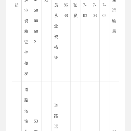
超
员
86
驶
7-
7-
7-
业
50
运
55
从
38
员
03
03
02
资
00
输
34
业
格
60
局
8
资
证
2
X
格
件
证
核
发
道
路
道
运
路
输
53
11
运