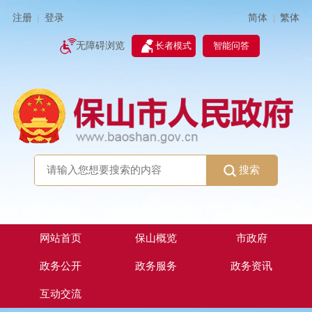
简体
繁体
注册
登录
|
|
无障碍浏览
长者模式
智能问答
搜索
网站首页
保山概览
市政府
政务公开
政务服务
政务资讯
互动交流