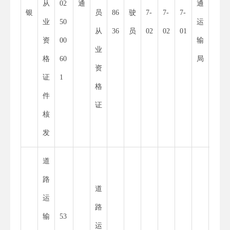
从
02
通
通
52
银
员
86
驶
7-
7-
7-
业
50
运
55
从
36
员
02
02
01
资
00
输
34
业
格
60
局
8
资
证
1
X
格
件
证
核
发
道
路
道
运
路
输
53
11
运