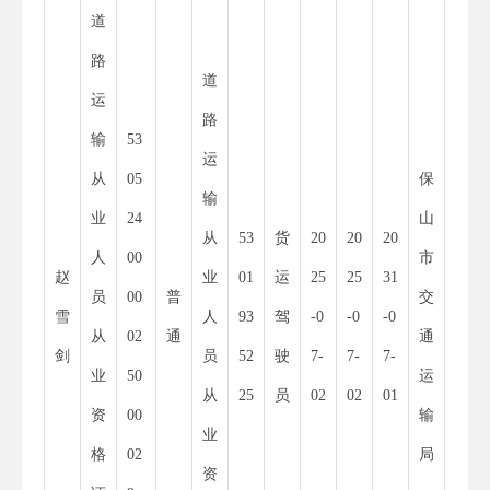
道
路
道
运
路
输
53
11
运
从
05
保
53
输
业
24
山
30
从
53
货
20
20
20
人
00
市
00
赵
业
01
运
25
25
31
员
00
普
交
01
雪
人
93
驾
-0
-0
-0
从
02
通
通
52
剑
员
52
驶
7-
7-
7-
业
50
运
55
从
25
员
02
02
01
资
00
输
34
业
格
02
局
8
资