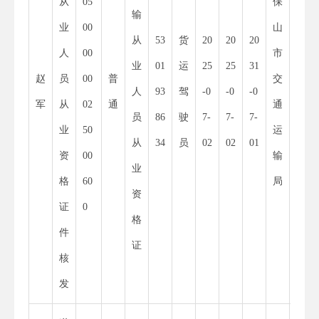
从
05
保
53
输
业
00
山
30
从
53
货
20
20
20
人
00
市
00
业
01
运
25
25
31
赵
员
00
普
交
01
人
93
驾
-0
-0
-0
军
从
02
通
通
52
员
86
驶
7-
7-
7-
业
50
运
55
从
34
员
02
02
01
资
00
输
34
业
格
60
局
8
资
证
0
X
格
件
证
核
发