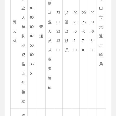
输
业
81
山
30
从
53
货
20
20
20
人
00
市
00
郭
业
01
运
25
25
31
员
00
普
交
01
云
人
93
驾
-0
-0
-0
从
02
通
通
52
标
员
43
驶
7-
7-
6-
业
50
运
55
从
01
员
01
01
30
资
00
输
34
业
格
36
局
8
资
证
5
X
格
件
证
核
发
道