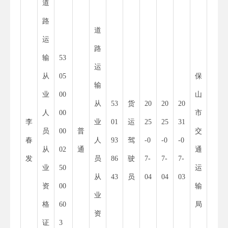
道
路
道
运
路
输
53
11
运
从
05
保
53
输
业
00
山
30
从
53
货
20
20
20
人
00
市
00
李
业
01
运
25
25
31
员
00
普
交
01
春
人
93
驾
-0
-0
-0
从
02
通
通
52
发
员
86
驶
7-
7-
7-
业
50
运
55
从
43
员
04
04
03
资
00
输
34
业
格
60
局
8
资
证
3
X