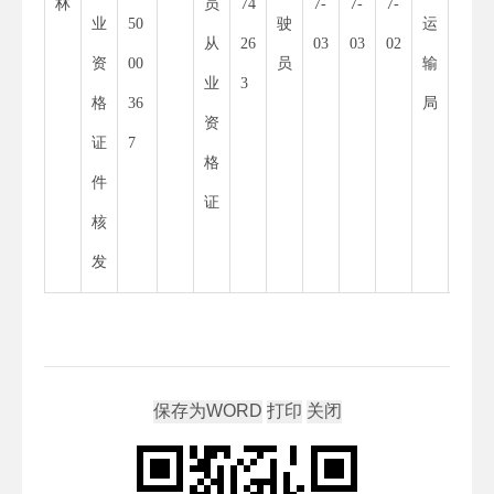
林
员
74
7-
7-
7-
业
50
驶
运
55
从
26
03
03
02
资
00
员
输
34
业
3
格
36
局
8
资
证
7
X
格
件
证
核
发