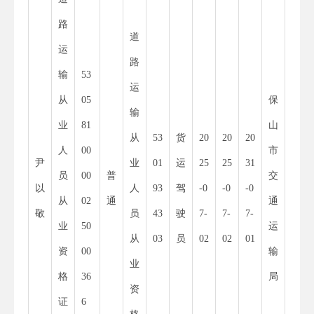
路
道
运
路
输
53
11
运
从
05
保
53
输
业
81
山
30
从
53
货
20
20
20
人
00
市
00
尹
业
01
运
25
25
31
员
00
普
交
01
以
人
93
驾
-0
-0
-0
从
02
通
通
52
敬
员
43
驶
7-
7-
7-
业
50
运
55
从
03
员
02
02
01
资
00
输
34
业
格
36
局
8
资
证
6
X