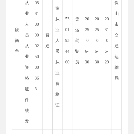
从
05
保
53
输
业
81
山
30
从
53
货
20
20
20
人
00
市
00
段
业
01
运
25
25
31
员
00
普
交
01
尚
人
93
驾
-0
-0
-0
从
02
通
通
52
争
员
44
驶
6-
6-
6-
业
50
运
55
从
60
员
30
30
29
资
00
输
34
业
格
36
局
8
资
证
3
X
格
件
证
核
发