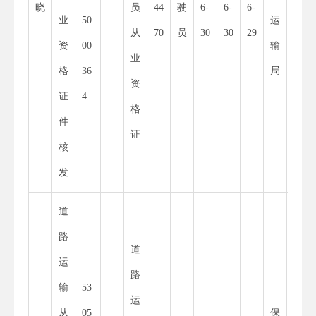
晓
员
44
驶
6-
6-
6-
业
50
运
55
从
70
员
30
30
29
资
00
输
34
业
格
36
局
8
资
证
4
X
格
件
证
核
发
道
路
道
运
路
输
53
11
运
从
05
保
53