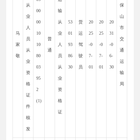
从
保
53
00
输
业
山
30
00
从
53
货
20
20
20
人
市
00
马
10
业
01
运
25
25
31
员
普
交
01
家
10
人
93
驾
-0
-0
-0
从
通
通
52
敬
80
员
86
驶
7-
7-
6-
业
运
55
03
从
30
员
01
01
30
资
输
34
95
业
格
局
8
2
资
证
X
(1)
格
件
证
核
发