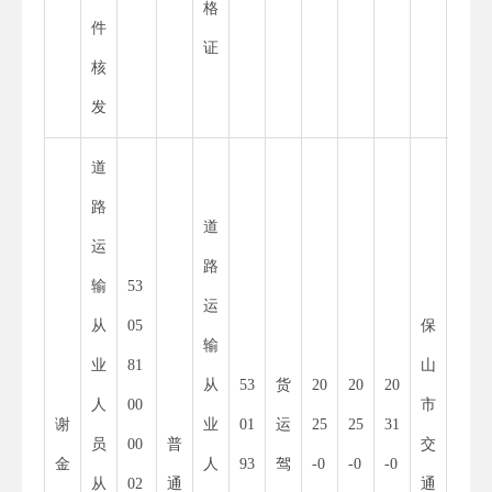
格
件
证
核
发
道
路
道
运
路
输
53
11
运
从
05
保
53
输
业
81
山
30
从
53
货
20
20
20
人
00
市
00
谢
业
01
运
25
25
31
员
00
普
交
01
金
人
93
驾
-0
-0
-0
从
02
通
通
52