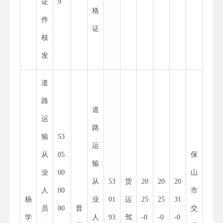
证
9
X
格
件
证
核
发
道
路
道
运
路
输
53
11
运
从
05
保
53
输
业
00
山
30
从
53
货
20
20
20
人
00
市
00
杨
业
01
运
25
25
31
员
00
普
交
01
学
人
93
驾
-0
-0
-0