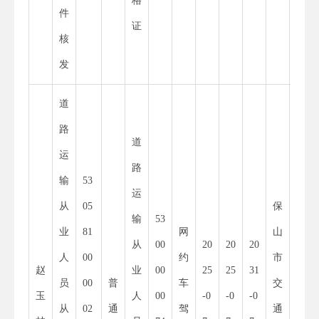
格
件
证
核
发
道
路
道
运
路
输
53
11
运
从
05
保
53
输
53
业
81
网
山
30
从
00
20
20
20
人
00
约
市
00
赵
业
00
25
25
31
员
00
普
车
交
01
玉
人
00
-0
-0
-0
从
02
通
驾
通
52