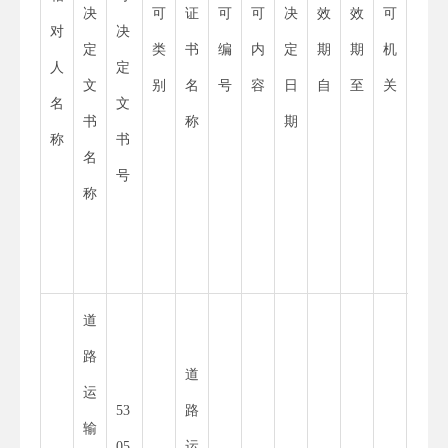
决
可
证
可
可
决
效
效
可
一
对
决
定
类
书
编
内
定
期
期
机
社
人
定
文
别
名
号
容
日
自
至
关
会
名
文
书
称
期
信
称
书
名
用
号
称
代
码
道
路
道
运
53
路
输
11
05
运