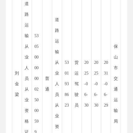
道
路
道
运
路
输
53
11
运
从
05
保
53
输
业
00
山
30
从
53
货
20
20
20
人
00
市
00
刘
业
01
运
25
25
31
员
00
普
交
01
金
人
93
驾
-0
-0
-0
从
02
通
通
52
梁
员
86
驶
6-
6-
6-
业
50
运
55
从
23
员
30
30
29
资
00
输
34
业
格
59
局
8
资
证
9
X