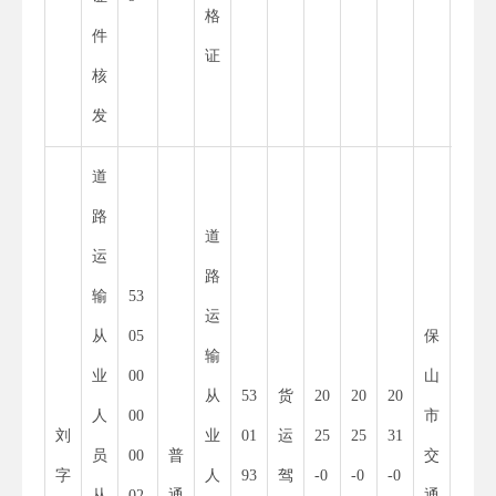
格
件
证
核
发
道
路
道
运
路
输
53
11
运
从
05
保
53
输
业
00
山
30
从
53
货
20
20
20
人
00
市
00
刘
业
01
运
25
25
31
员
00
普
交
01
字
人
93
驾
-0
-0
-0
从
02
通
通
52