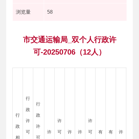
浏览量
58
市交通运输局_双个人行政许
可-20250706（12人）
许
行
可
行
政
机
行
政
许
许
许
关
政
许
可
许
可
许
许
可
有
有
许
统
相
可