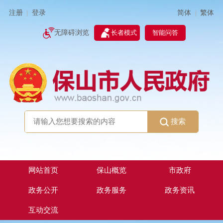
简体
繁体
注册
登录
|
|
无障碍浏览
长者模式
智能问答
搜索
网站首页
保山概览
市政府
政务公开
政务服务
政务资讯
互动交流