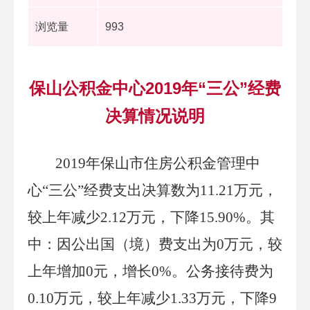
浏览量
993
保山公积金中心2019年“三公”经费
决算情况说明
2019
年
保山市
住房公积金管理中
心
“三公
”
经费支出决算数为
11.21
万元，
较上年
减少
2.12
万元，
下降
15.90
%
。其
中：因公出国（境）费支出为
0
万元，较
上年增加
0
元，增长
0%
。公务接待费为
0.10
万元，较上年减少
1.33
万元，下降
9