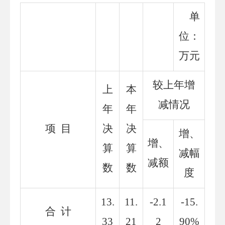
单
位：
万元
较上年增
上
本
减情况
年
年
项
目
决
决
增、
增、
算
算
减幅
减额
数
数
度
13.
11.
-2.1
-15.
合
计
33
21
2
90
%