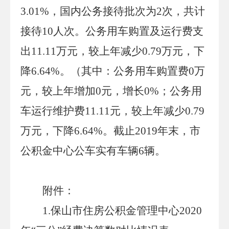
3.01
%
，国内公务接待批次为
2
次，共计
接待
10
人次。公务用车购置及运行费支
出
11.11
万元，较上年
减少
0.79
万元，
下
降
6.64
%
。（其中：公务用车购置费
0
万
元，较上年增加
0
元，增长
0%
；公务用
车运行维护费
11.11
元，较上年
减少
0.79
万元，
下降
6.64
%
。截止
20
19
年末，市
公积金中心公车实有车辆
6
辆。
附件：
1.
保山
市住房公积金管理中心
20
20