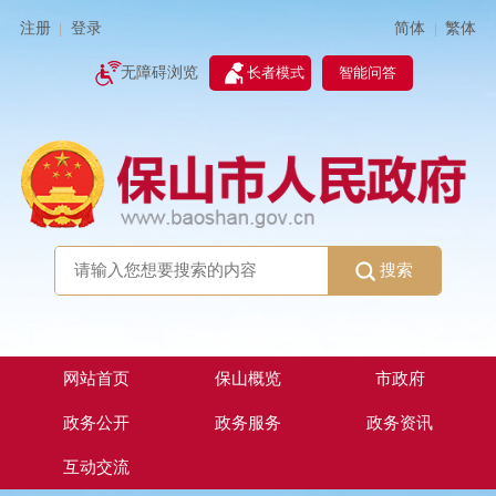
简体
繁体
注册
登录
|
|
无障碍浏览
长者模式
智能问答
搜索
网站首页
保山概览
市政府
政务公开
政务服务
政务资讯
互动交流