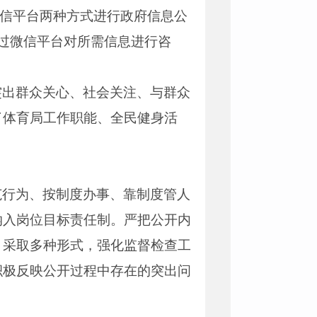
微信平台两种方式进行政府信息公
过微信平台对所需信息进行咨
突出群众关心、社会关注、与群众
了体育局工作职能、全民健身活
范行为、按制度办事、靠制度管人
纳入岗位目标责任制。严把公开内
。采取多种形式，强化监督检查工
积极反映公开过程中存在的突出问