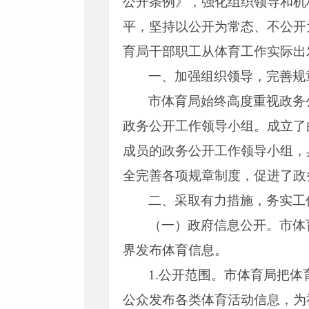
公开条例》，强化组织领导和机
平，坚持以公开为常态、不公开
育局干部职工从体育工作实际出
一、加强组织领导，完善规
市体育局始终高度重视政务
政务公开工作领导小组。成立了
成员的政务公开工作领导小组，
全完善各项规章制度，促进了政
二、采取有力措施，务实工
（一）政府信息公开。市体
界发布体育信息。
1.公开范围。市体育局把
公众发布各类体育活动信息，为