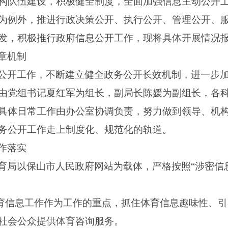
构队伍建设，积极健全制度，全面加强信息主动公开
为例外，推进行政决策公开、执行公开、管理公开、
发，积极推行政府信息公开工作，现将具体开展情况
章机制
公开工作，不断建立健全政务公开长效机制，进一步
由党组书记夏红军为组长，副局长陈媛为副组长，各
具体日常工作由办公室协调负责，努力做到领导、机构
务公开工作走上制度化、规范化的轨道。
作落实
育局以保山市人民政府网站为载体，严格按照“涉密信
体育信息工作作为工作的重点，抓住体育信息趣味性、
社会公众提供体育咨询服务。