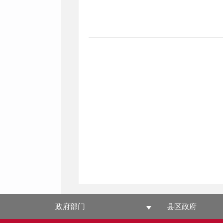
政府部门
县区政府