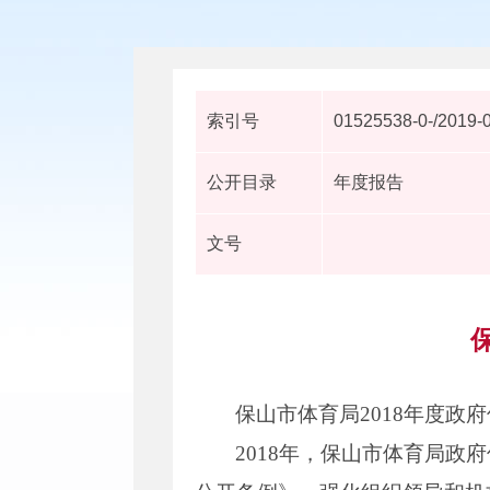
索引号
01525538-0-/2019-
公开目录
年度报告
文号
保山市体育局2018年度政
2018年，保山市体育局