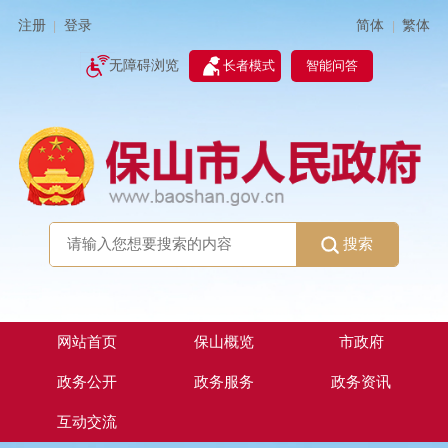
简体
繁体
注册
登录
|
|
无障碍浏览
长者模式
智能问答
搜索
网站首页
保山概览
市政府
政务公开
政务服务
政务资讯
互动交流