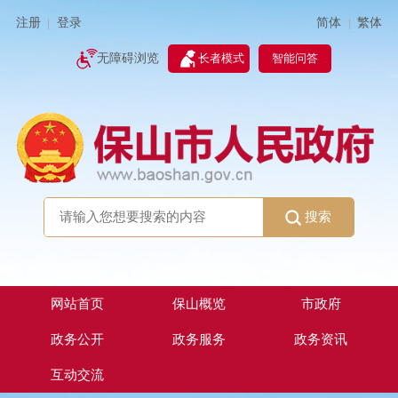
简体
繁体
注册
登录
|
|
无障碍浏览
长者模式
智能问答
搜索
网站首页
保山概览
市政府
政务公开
政务服务
政务资讯
互动交流