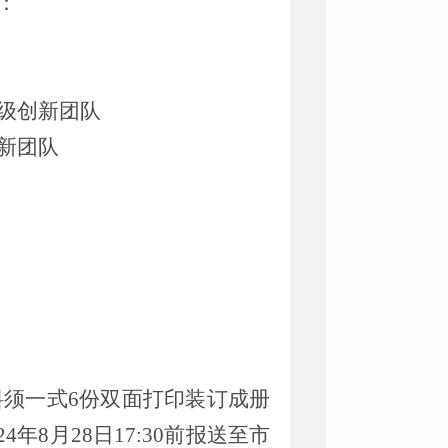
：
级创新团队
新团队
料须一式
6
份双面打印装订成册
24
年
8
月
28
日
17:30
前报送至市