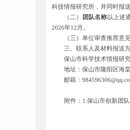
科技情报研究所，并同时报
（二）
团队名称
以上述
2026
年
12
月。
（三）单位审查推荐意
三、
联系人及材料报送
保山市科学技术情报研
地址：保山市隆阳区海
邮箱：
984596306
@qq.c
附件：
1.
保山市创新团队