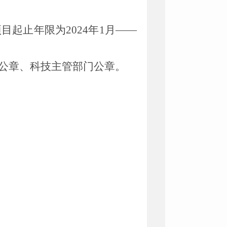
项
目起止年限为
2024
年
1
月——
公章、科技主管部门公章。