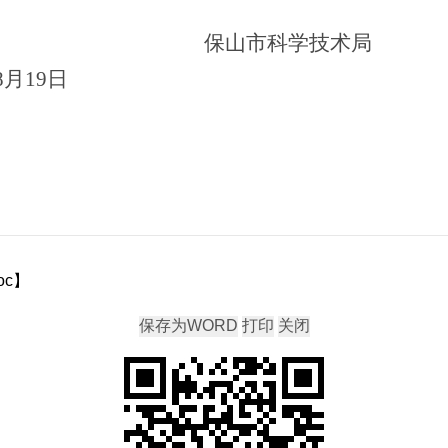
保山市科学技术局
8
月
19
日
c
】