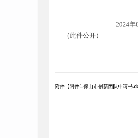
202
4
年
（此件公开）
附件【
附件1.保山市创新团队申请书.do