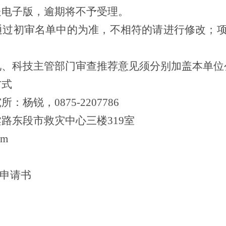
送电子版，逾期将不予受理。
通过初审名单中的为准，不相符的请进行修改；
见、科技主管部门审查推荐意见须分别加盖本单位
方式
究所：
杨锐
，
0875-
2207
786
棠路东段市救灾中心三楼
319
室
om
申请书