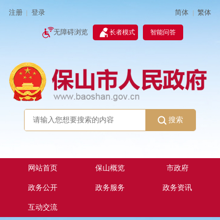
简体
繁体
注册
登录
|
|
无障碍浏览
长者模式
智能问答
搜索
网站首页
保山概览
市政府
政务公开
政务服务
政务资讯
互动交流