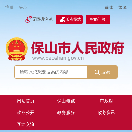
简体
繁体
注册
登录
|
|
无障碍浏览
长者模式
智能问答
搜索
网站首页
保山概览
市政府
政务公开
政务服务
政务资讯
互动交流