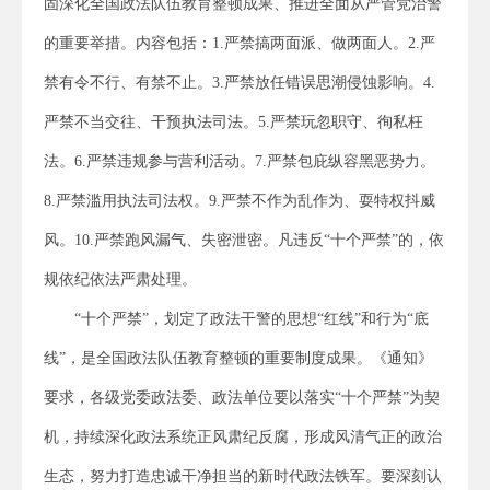
固深化全国政法队伍教育整顿成果、推进全面从严管党治警
的重要举措。内容包括：1.严禁搞两面派、做两面人。2.严
禁有令不行、有禁不止。3.严禁放任错误思潮侵蚀影响。4.
严禁不当交往、干预执法司法。5.严禁玩忽职守、徇私枉
法。6.严禁违规参与营利活动。7.严禁包庇纵容黑恶势力。
8.严禁滥用执法司法权。9.严禁不作为乱作为、耍特权抖威
风。10.严禁跑风漏气、失密泄密。凡违反“十个严禁”的，依
规依纪依法严肃处理。
“十个严禁”，划定了政法干警的思想“红线”和行为“底
线”，是全国政法队伍教育整顿的重要制度成果。《通知》
要求，各级党委政法委、政法单位要以落实“十个严禁”为契
机，持续深化政法系统正风肃纪反腐，形成风清气正的政治
生态，努力打造忠诚干净担当的新时代政法铁军。要深刻认