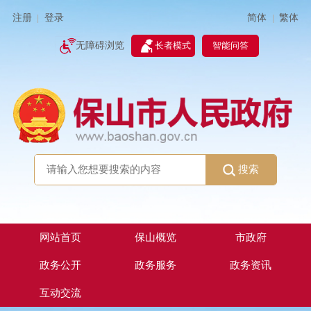
简体
繁体
注册
登录
|
|
无障碍浏览
长者模式
智能问答
搜索
网站首页
保山概览
市政府
政务公开
政务服务
政务资讯
互动交流