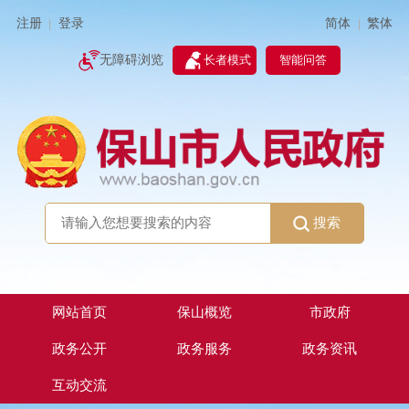
简体
繁体
注册
登录
|
|
无障碍浏览
长者模式
智能问答
搜索
网站首页
保山概览
市政府
政务公开
政务服务
政务资讯
互动交流