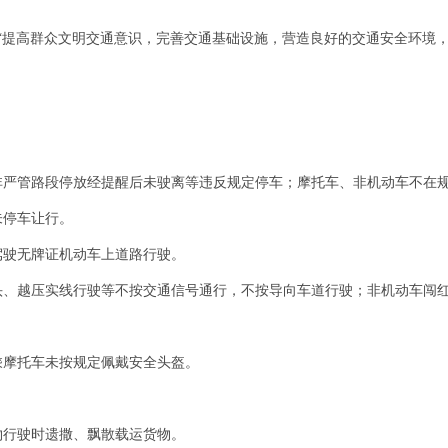
“提高群众文明交通意识，完善交通基础设施，营造良好的交通安全环境，
非严管路段停放经提醒后未驶离等违反规定停车；摩托车、非机动车不在
未停车让行。
驾驶无牌证机动车上道路行驶。
头、越压实线行驶等不按交通信号通行，不按导向车道行驶；非机动车闯
乘摩托车未按规定佩戴安全头盔。
物行驶时遗撒、飘散载运货物。