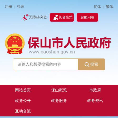
简体
繁体
注册
登录
|
|
无障碍浏览
长者模式
智能问答
搜索
网站首页
保山概览
市政府
政务公开
政务服务
政务资讯
互动交流