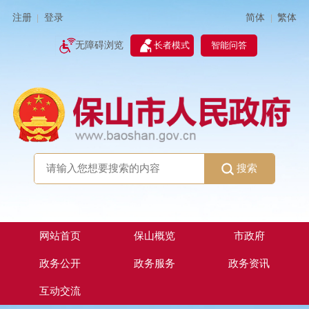
简体
繁体
注册
登录
|
|
无障碍浏览
长者模式
智能问答
搜索
网站首页
保山概览
市政府
政务公开
政务服务
政务资讯
互动交流