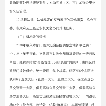
并协助查处违法违纪案件，协助五县（区、市）加强公安交
警队伍管理。
12.承担法律、法规规定的应当履行的其他职责，承办市
委、市政府及上级公安机关交办的其他任务。
（二）机构设置情况
2020年纳入本部门预算汇编范围的独立核算单位共 1
个，与上年无变化。支队属市财政全额预算管理的一级行政
单位，经费保障按“分级管理，分级负担”的原则，由同级财
政部门拨款供给。统一管理，集中核算。辖区有6个县区大
队和6个直属大队（直属一大队、直属二大队、保龙高速公
路交巡警一大队、保龙高速公路交巡警二大队、保腾高速公
路交巡警大队、高黎贡山旅游度假区交巡警大队），内设机
构13个（警令部、政治处、纪委(监察室)、车辆管理所、秩