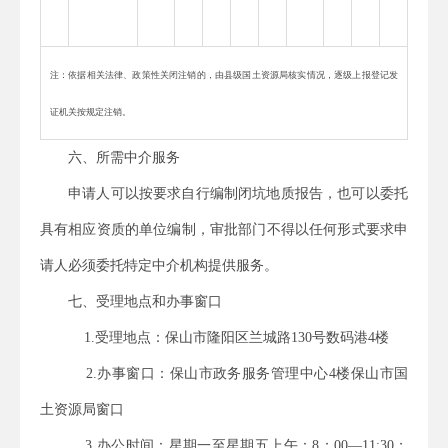
注：依据相关法律、政策性关闭注销的，由县级国土资源局核实情况，逐级上报登记发
证机关按规定注销。
六、所需中介服务
申请人可以按要求自行编制
闭坑地质报告
，也可以委托
具有相应资质的单位编制，审批部门不得以任何形式要求申
请人必须委托特定中介机构提供服务。
七、受理地点和办事窗口
1.
受理地点：
保山市隆阳区兰城路
130
号数码港
4
楼
2.
办事窗口：
保山市
政务服务管理中心
4
楼保山市国
土资源局窗口
3.
办公时间：
星期一至星期五上午：
8
：
00
—
11:30
；