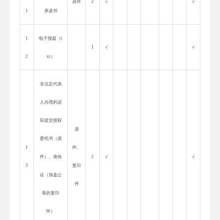
原件
2
√
√
1
承诺书
1
电子报盘（
t
1
√
√
2
xt
）
非法定代表
人办理的还
应提交授权
原
委托书（原
1
件、
件）、身份
2
√
√
3
复印
证（加盖公
件
章的复印
件）