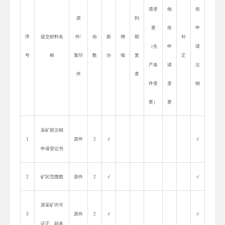
请变
他
依
原
到
更
依
申
序
提交材料名
件
/
份
新
增
期
补
（生
申
请
号
称
复印
数
办
项
复
正
产条
请
注
件
查
件变
变
销
更）
更
采矿权注销
1
原件
2
√
√
申请登记书
2
矿区范围图
原件
2
√
√
原采矿许可
3
原件
2
√
√
证正、副本