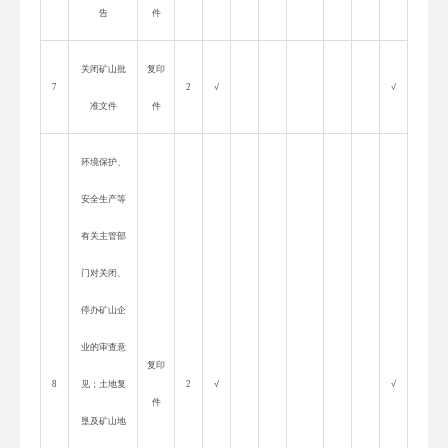
告
件
关闭矿山批
复印
7
2
√
√
准文件
件
环境保护、
安全生产等
有关主管部
门对关闭、
停办矿山企
业的审查意
复印
8
见；土地复
2
√
√
件
垦及矿山地