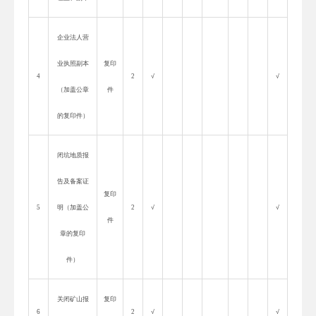
企业法人营
业执照副本
复印
4
2
√
√
（加盖公章
件
的复印件）
闭坑地质报
告及备案证
复印
5
明（加盖公
2
√
√
件
章的复印
件）
关闭矿山报
复印
6
2
√
√