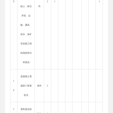
9
2
√
√
础上，标注
件
开拓、运
输；通风、
排水、采矿
等采掘工程
的现状和分
布情况
县级国土资
1
源部门审查
原件
2
0
意见
1
资料真实性