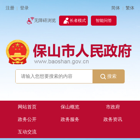
简体
繁体
注册
登录
|
|
无障碍浏览
长者模式
智能问答
搜索
网站首页
保山概览
市政府
政务公开
政务服务
政务资讯
互动交流