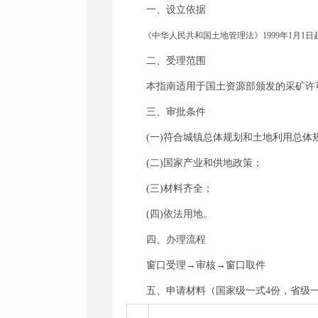
一、设立依据
《中华人民共和国土地管理法》
1999
年
1
月
1
日
二、受理范围
本指南适用于
国土资源部颁发的采矿许
三、审批条件
(
一
)
符合城镇总体规划和土地利用总体
(
二
)
国家产业和供地政策；
(
三
)
材料齐全；
(
四
)
依法用地。
四、办理流程
窗口受理→审核→窗口取件
五、
申请材料（国家级一式
4
份，省级