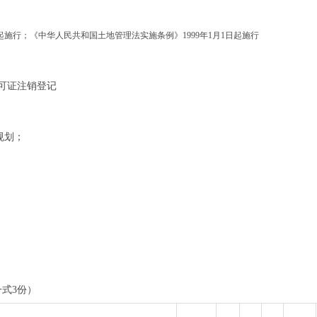
起施行；《中华人民共和国土地管理法实施条例》
1999
年
1
月
1
日起施行
可证注销登记
规划；
一式
3
份）