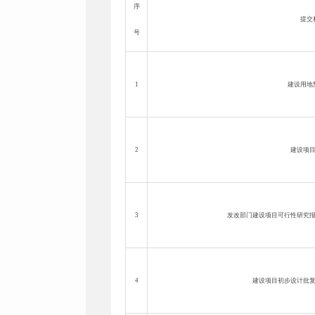
序
提交
号
1
建设用地
2
建设项
3
发改部门建设项目可行性研究
4
建设项目初步设计批