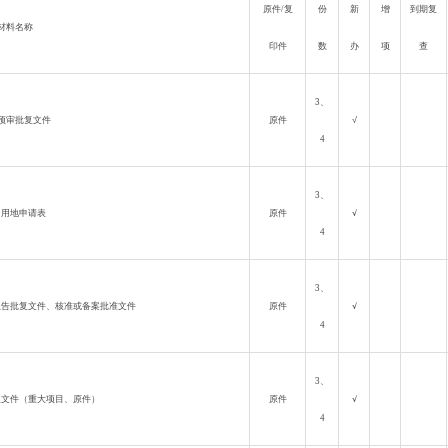
原件
/
复
份
新
增
到期复
材料名称
印件
数
办
项
查
3
、
预审批复文件
原件
√
4
3
、
目用地申请表
原件
√
4
3
、
报告批复文件、核准或备案批准文件
原件
√
4
3
、
复文件（重大项目、原件）
原件
√
4