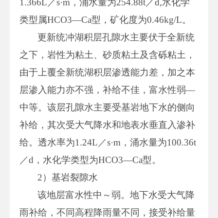
1.366L／s·m，涌水量为254.88t／d,水化学
类型属HCO3—Ca型，矿化度为0.46kg/L。
更新统冲湖积层孔隙水主要伏于全新统
之下，岩性为粘土、砂质粘土及含砾粘土，
由于上覆全新统湖积层渗透能力差，加之本
层渗入能力亦不强，补给不佳，富水性弱—
中等。该层孔隙水主要受基岩地下水的侧向
补给，其次受大气降水和地表水垂直入渗补
给。透水率为1.24L／s·m，涌水量为100.36t
／d，水化学类型为HCO3—Ca型。
2）基岩裂隙水
该地层富水性中～弱。地下水受大气降
雨补给，不同高程降雨量不同，接受补给量