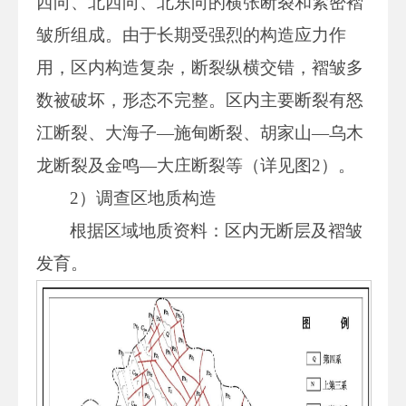
西向、北西向、北东向的横张断裂和紧密褶
皱所组成。由于长期受强烈的构造应力作
用，区内构造复杂，断裂纵横交错，褶皱多
数被破坏，形态不完整。区内主要断裂有怒
江断裂、大海子—施甸断裂、胡家山—乌木
龙断裂及金鸣—大庄断裂等（详见图2）。
2）调查区地质构造
根据区域地质资料：区内无断层及褶皱
发育。