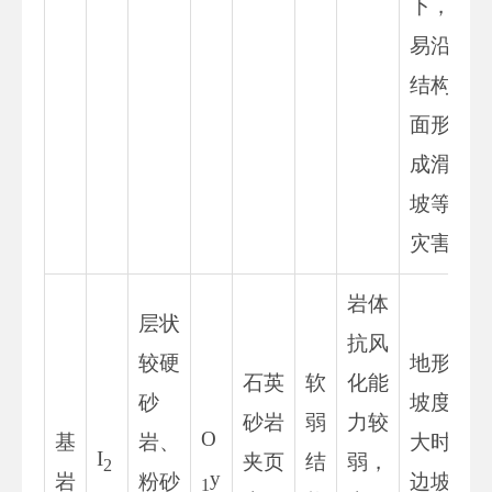
下，
易沿
结构
面形
成滑
坡等
灾害
岩体
层状
抗风
较硬
地形
石英
软
化能
砂
坡度
砂岩
弱
力较
O
基
岩、
大时
I
夹页
结
弱，
2
y
岩
粉砂
边坡
1