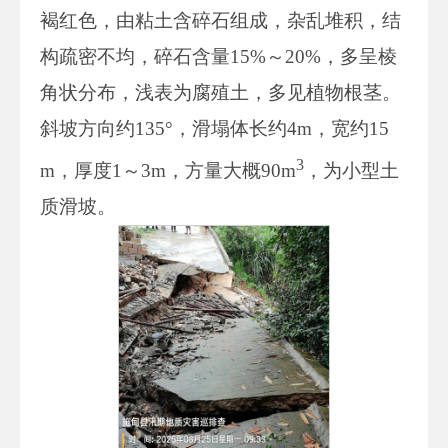
褐红色，由粘土含碎石组成，杂乱堆积，结
构疏密不均，碎石含量15%～20%，多呈棱
角状分布，浅表为腐殖土，多见植物根茎。
斜坡方向约135°，滑塌体长约4m，宽约15
3
m，厚度1～3m，方量大概90m
，为小型土
质滑坡。