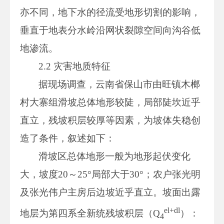
亦不同，地下水的径流受地形切割的影响，
垂直于地表分水岭沿网状裂隙空间向沟谷低
地渗流。
2.2 灾害地质特征
据现场调查，云南省保山市由旺镇木榔
村大寨组滑坡总体地形较陡，局部陡坎近乎
直立，残坡积层较厚等因素，为坡体失稳创
造了条件，叙述如下：
滑坡区总体地形一般为地形起伏变化
大，坡度20～25°局部大于30°；农户张光明
及张光伟户主房后边坡近乎直立。坡面出露
el+dl
地层为第四系全新统残坡积层（Q
）：
4