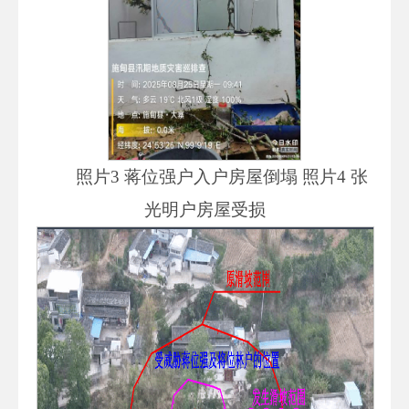
照片3 蒋位强户入户房屋倒塌 照片4 张
光明户房屋受损