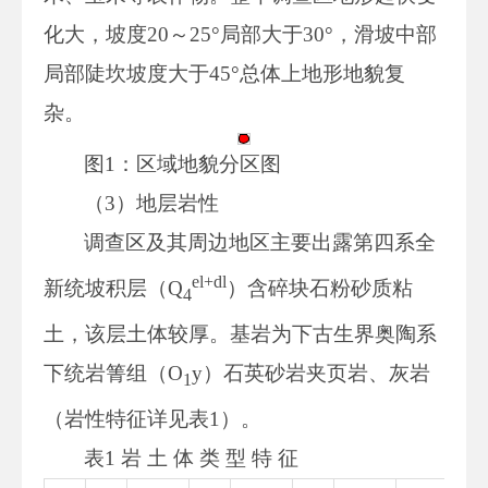
化大，坡度20～25°局部大于30°，滑坡中部
局部陡坎坡度大于45°总体上地形地貌复
杂。
图1：区域地貌分区图
（3）地层岩性
调查区及其周边地区主要出露第四系全
el+dl
新统坡积层（Q
）含碎块石粉砂质粘
4
土，该层土体较厚。基岩为下古生界奥陶系
下统岩箐组（O
y）石英砂岩夹页岩、灰岩
1
（岩性特征详见表1）。
表1 岩 土 体 类 型 特 征