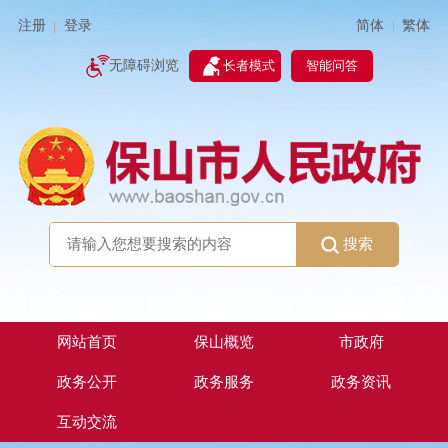
简体
繁体
注册
登录
|
|
无障碍浏览
长者模式
智能问答
搜索
网站首页
保山概览
市政府
政务公开
政务服务
政务资讯
互动交流