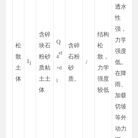
透水
性
强，
含碎
结构
力学
Q
松
块石
含碎
松
强度
el
散
粉砂
石粉
散，
4
I
/
低。
1
土
质粘
砂
力学
+d
在降
体
土土
质。
强度
l
雨、
体
较低
加载
切坡
等外
动力