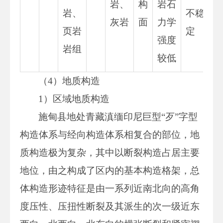
岩、
构
岩石
岩、
不稳
灰岩
面
力学
页岩
定
强度
岩组
较低
（4）地质构造
1）区域地质构造
施甸县地处青藏滇缅印尼巨型“歹”字型
构造体系与经向构造体系相复合的部位，地
质构造极为复杂，其中以断裂构造占居主要
地位，由之构成了区内的基本构造格架，总
体构造形迹特征是由一系列近南北向的高角
度压性、压扭性断裂及其派生的次一级近东