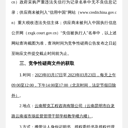
cn）政府采购严重违法失信行为记录名单中无不良信息记
录；供应商未被列入“信用中国”网站（www.creditchina.gov.c
n）重大税收违法失信主体；供应商未被列入中国执行信息
公开网（zxgk.court.gov.cn）“失信被执行人”名单中，以上述
网站查询截图为准，查询时间为竞争性磋商公告发布之日起
至响应文件提交截止时间前为止。
三、竞争性磋商文件的
获取
1.时间：
2
023
年
03月
17
日
至
2023
年
03
月
23
日，每天上午
0
9
:
0
0至1
2
:
0
0，下午
14
:
0
0至17:
00
（北京时间，法定节假日除
外）
。
2.地点：
云南帮克工程咨询有限公司（云南昆明市白龙
路云南省市场监督管理干部学校教学楼六楼）
。
3.方式：携带法人身份证明书、
授权委托书及授权代理