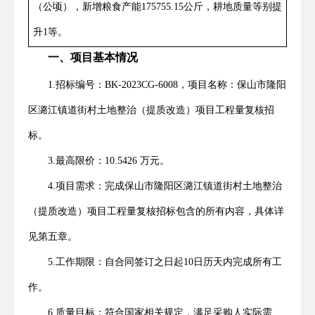
（公顷），新增粮食产能175755.15公斤，耕地质量等别提
升1等。
一、项目基本情况
1.招标编号：BK-2023CG-6008，项目名称：
保山市隆阳
区潞江镇道街村土地整治（提质改造）项目工程量复核招
标。
3
.最高限价：10.5426 万元。
4
.项目需求：完成保山市隆阳区潞江镇道街村土地整治
（提质改造）项目工程量复核招标包含的所有内容，具体详
见第五章。
5
.工作期限：自合同签订之日起
1
0
日历天内完成所有工
作。
6
.质量目标：符合国家相关规定，满足采购人实际需