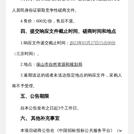
人居民身份证
获取竞争性磋商文件。
4.售价：
600
元
/份，售后不退。
四、
提交响应文件截止时间、磋商时间和地点
1.响应文件递交截止时间：
2
023
年
03
月
27
日
15
点
00
分
（北
京时间）。
2.
地点：
保山市自然资源和规划局
3
.
逾期送达的或者未送达指定地点的响应文件，采购人
将不予受理。
五、公告期限
自本公告发布之日起
3
个工作日。
、
六
其他补充事宜
本项目磋商公告在《中国招标投标公共服务平台》（
w