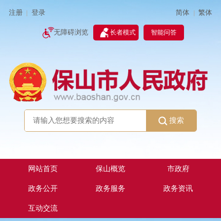
简体
繁体
注册
登录
|
|
无障碍浏览
长者模式
智能问答
搜索
网站首页
保山概览
市政府
政务公开
政务服务
政务资讯
互动交流