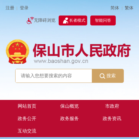
简体
繁体
注册
登录
|
|
无障碍浏览
长者模式
智能问答
搜索
网站首页
保山概览
市政府
政务公开
政务服务
政务资讯
互动交流