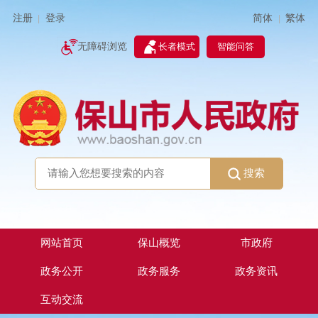
简体
繁体
注册
登录
|
|
无障碍浏览
长者模式
智能问答
搜索
网站首页
保山概览
市政府
政务公开
政务服务
政务资讯
互动交流