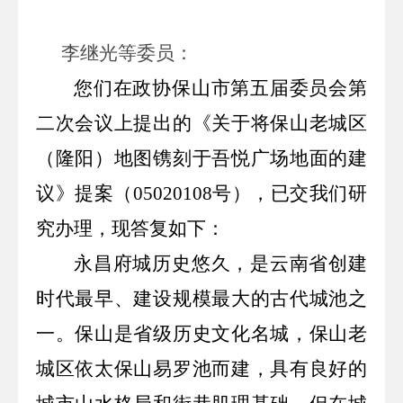
李继光等委员
：
您们在政协保山市
第五
届
委员会第
二次会议上提出的《
关于将保山老城区
（隆阳）地图镌刻于吾悦广场地面的建
议
》提案
（
0502
0108
号）
，已交我们研
究办理，现答复如下：
永昌府城历史悠久，是云南省创建
时代最早、建设规模最大的古代城池之
一。保山是省级历史文化名城，
保山老
城区依太保山易罗池而建，具有良好的