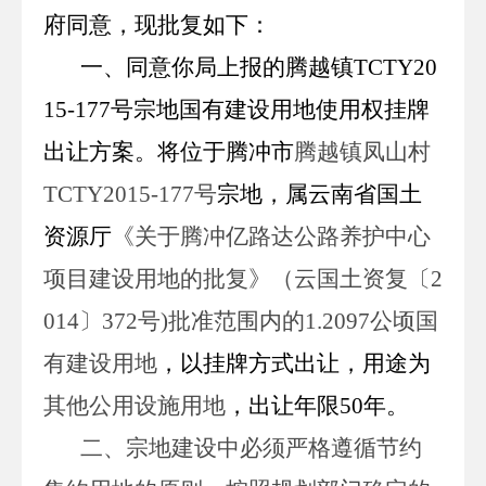
府同意，现批复如下：
一、同意你局上报的腾越镇
TCTY20
15-177
号宗地国有建设用地使用权挂牌
出让方案。将位于腾冲市
腾越镇凤山村
TCTY2015-177
号
宗地，属云南省国土
资源厅
《关于腾冲亿路达公路养护中心
项目建设用地的批复》（云国土资复〔
2
014
〕
372
号
)
批准范围内的
1.2097
公顷国
有建设用地
，以挂牌方式出让，用途为
其他公用设施用地
，出让年限
50
年。
二、宗地建设中必须严格遵循节约