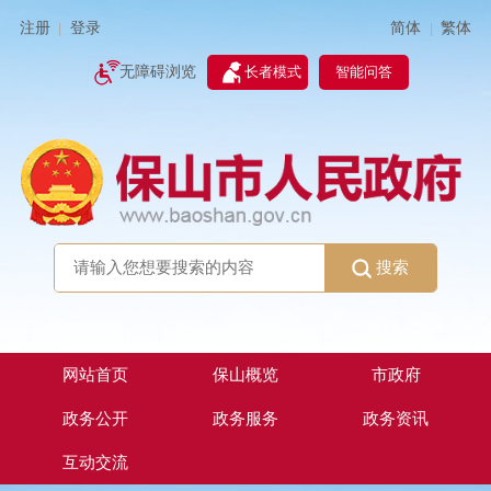
简体
繁体
注册
登录
|
|
无障碍浏览
长者模式
智能问答
搜索
网站首页
保山概览
市政府
政务公开
政务服务
政务资讯
互动交流