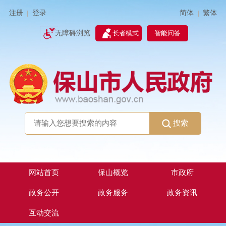
简体
繁体
注册
登录
|
|
无障碍浏览
长者模式
智能问答
搜索
网站首页
保山概览
市政府
政务公开
政务服务
政务资讯
互动交流