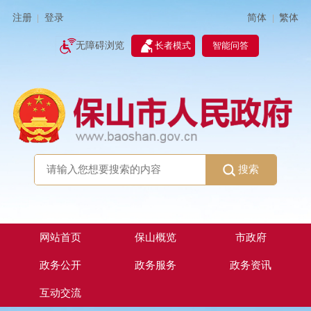
简体
繁体
注册
登录
|
|
无障碍浏览
长者模式
智能问答
搜索
网站首页
保山概览
市政府
政务公开
政务服务
政务资讯
互动交流