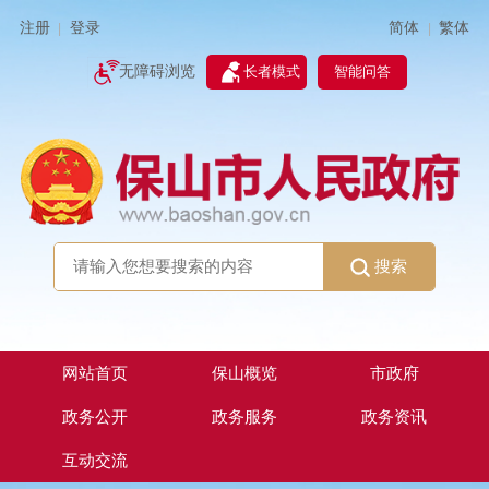
简体
繁体
注册
登录
|
|
无障碍浏览
长者模式
智能问答
搜索
网站首页
保山概览
市政府
政务公开
政务服务
政务资讯
互动交流