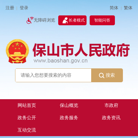
简体
繁体
注册
登录
|
|
无障碍浏览
长者模式
智能问答
搜索
网站首页
保山概览
市政府
政务公开
政务服务
政务资讯
互动交流