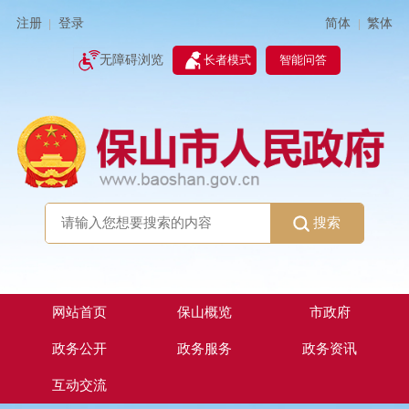
简体
繁体
注册
登录
|
|
无障碍浏览
长者模式
智能问答
搜索
网站首页
保山概览
市政府
政务公开
政务服务
政务资讯
互动交流