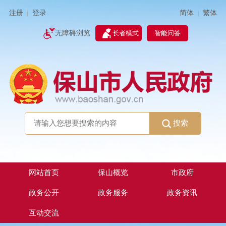
简体
繁体
注册
登录
|
|
无障碍浏览
长者模式
智能问答
搜索
网站首页
保山概览
市政府
政务公开
政务服务
政务资讯
互动交流