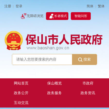
简体
繁体
注册
登录
|
|
无障碍浏览
长者模式
智能问答
搜索
网站首页
保山概览
市政府
政务公开
政务服务
政务资讯
互动交流