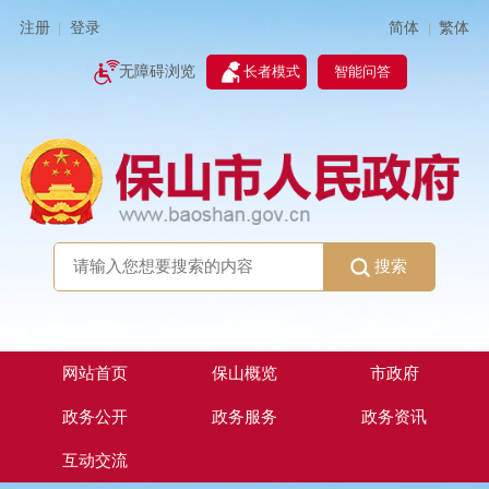
简体
繁体
注册
登录
|
|
无障碍浏览
长者模式
智能问答
搜索
网站首页
保山概览
市政府
政务公开
政务服务
政务资讯
互动交流