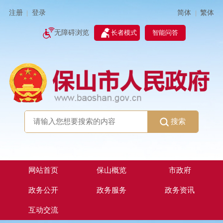
简体
繁体
注册
登录
|
|
无障碍浏览
长者模式
智能问答
搜索
网站首页
保山概览
市政府
政务公开
政务服务
政务资讯
互动交流