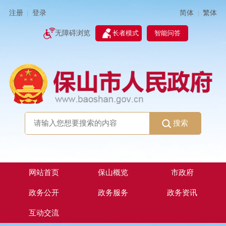
简体
繁体
注册
登录
|
|
无障碍浏览
长者模式
智能问答
搜索
网站首页
保山概览
市政府
政务公开
政务服务
政务资讯
互动交流