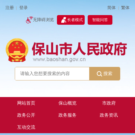
简体
繁体
注册
登录
|
|
无障碍浏览
长者模式
智能问答
搜索
网站首页
保山概览
市政府
政务公开
政务服务
政务资讯
互动交流