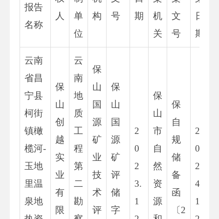
报告
人
单
构
号
期
机
文
日
名称
位
关
号
期
云南
云
保
省昌
南
保
山
保
宁县
地
保
山
国
山
保
柯街
质
山
创
源
国
自
镇橄
工
2
市
2
越
矿
源
规
榄河-
程
0
自
0
实
业
矿
储
玉地
第
2
然
2
业
技
评
备
里温
二
3.
资
4.
有
术
储
函
泉地
勘
1
源
1.
限
评
字
〔2
热资
察
2.
和
2