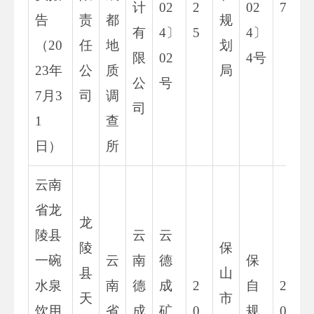
计
02
2
02
7
告
责
都
规
有
4〕
5
4〕
（20
任
地
划
限
02
4号
23年
公
质
局
公
号
7月3
司
调
司
1
查
日）
所
云南
省龙
龙
陵县
云
云
陵
保
一碗
云
南
德
保
县
山
水泉
南
德
成
2
自
2
天
市
饮用
省
成
矿
0
规
0