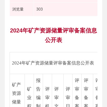
浏览量
303
2024年矿产资源储量评审备案信息
公开表
2024年矿产资源储量评审备案信息公开表
报
评
评
评
矿产
矿
告
评
评
评
审
审
审
资源
业
编
审
审
审
备
备
备
储量
权
制
机
文
日
案
案
案