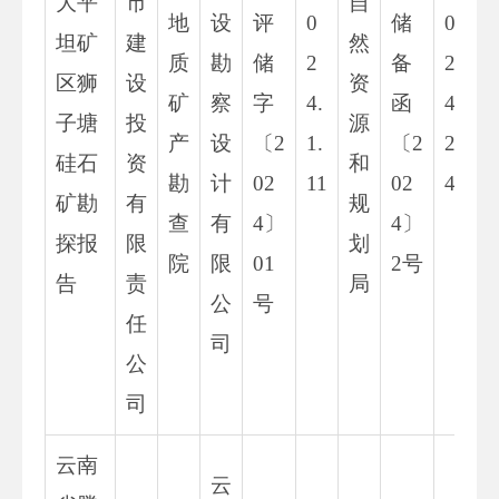
大平
市
自
地
设
评
0
储
0
坦矿
建
然
质
勘
储
2
备
2
区狮
设
资
矿
察
字
4.
函
4.
子塘
投
源
产
设
〔2
1.
〔2
2.
硅石
资
和
勘
计
02
11
02
4
矿勘
有
规
查
有
4〕
4〕
探报
限
划
院
限
01
2号
告
责
局
公
号
任
司
公
司
云南
云