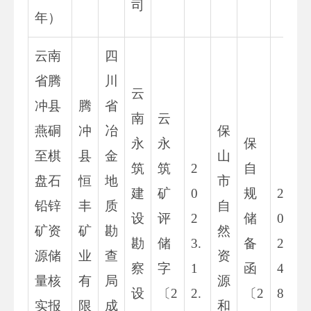
司
年）
云南
四
省腾
川
云
冲县
腾
省
南
云
燕硐
冲
冶
保
永
永
保
至棋
县
金
山
筑
筑
2
自
盘石
恒
地
市
建
矿
0
规
2
铅锌
丰
质
自
设
评
2
储
0
矿资
矿
勘
然
勘
储
3.
备
2
源储
业
查
资
察
字
1
函
4.
量核
有
局
源
设
〔2
2.
〔2
8.
实报
限
成
和