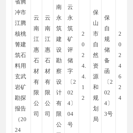
省腾
南
云
冲市
保
云
云
永
永
保
江腾
山
南
南
筑
筑
自
核桃
2
市
2
江
江
建
矿
规
箐建
0
自
0
惠
惠
设
评
储
筑石
2
然
2
石
石
勘
储
备
料用
4.
资
4.
材
材
察
字
函
玄武
4.
源
6.
有
有
设
〔2
〔2
岩矿
1
和
2
限
限
计
02
02
勘探
2
规
4
公
公
有
4〕
4〕
报告
划
司
司
限
04
3号
（20
局
公
号
24