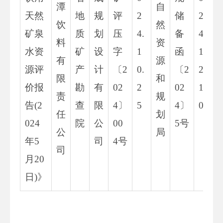
潭
自
天然
地
规
评
2
储
2
饮
然
矿泉
质
划
压
4.
备
4.
料
资
水资
矿
设
字
1
函
1
有
源
源评
产
计
〔2
0.
〔2
2.
限
和
价报
勘
有
02
2
02
1
责
规
告(2
查
限
4〕
5
4〕
0
任
划
024
院
公
00
5号
公
局
年5
司
4号
司
月20
日)》