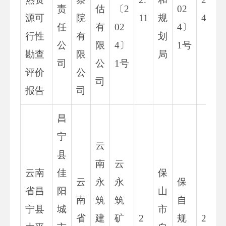
责
估
〔2
02
源可
院
11
规
4
任
有
02
4〕
行性
有
划
公
限
4〕
1号
勘查
限
局
司
公
1号
评价
公
司
报告
司
昌
宁
云
县
南
云
云南
佳
保
云
永
永
保
省昌
阳
山
南
筑
筑
自
宁县
城
市
省
建
矿
2
规
2