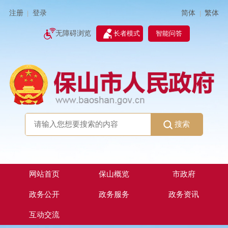
简体
繁体
注册
登录
|
|
无障碍浏览
长者模式
智能问答
搜索
网站首页
保山概览
市政府
政务公开
政务服务
政务资讯
互动交流