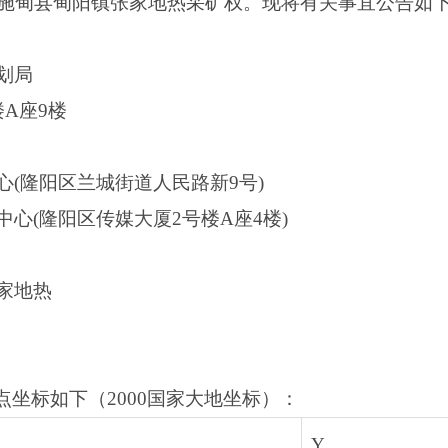
施甸县甸阳镇张家地热采矿权。现将有关事宜公告如
划局
A座9楼
(隆阳区兰城街道人民路新9号)
心(隆阳区传媒大厦2号楼A座4楼)
家地热
拐点坐标如下（2000国家大地坐标）：
Y