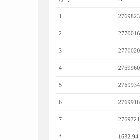
1
2769823
2
2770016
3
2770020
4
2769960
5
2769934
6
2769918
7
2769721
*
1632.94