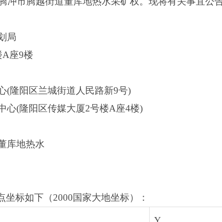
腾冲市腾越街道董库地热水采矿权。现将有关事宜公
划局
A座9楼
(隆阳区兰城街道人民路新9号)
心(隆阳区传媒大厦2号楼A座4楼)
董库地热水
拐点坐标如下（2000国家大地坐标）：
Y