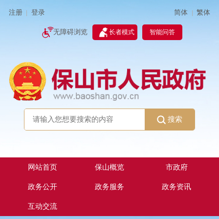
简体
繁体
注册
登录
|
|
无障碍浏览
长者模式
智能问答
搜索
网站首页
保山概览
市政府
政务公开
政务服务
政务资讯
互动交流