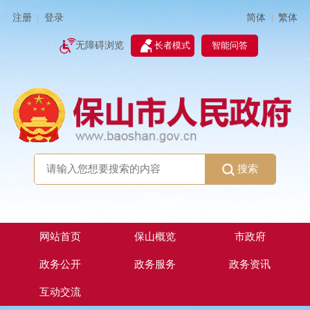
简体
繁体
注册
登录
|
|
无障碍浏览
长者模式
智能问答
搜索
网站首页
保山概览
市政府
政务公开
政务服务
政务资讯
互动交流