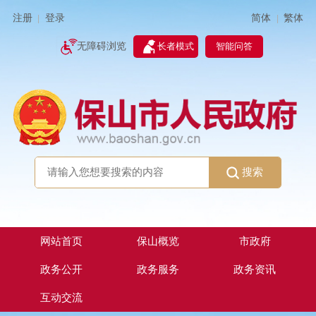
简体
繁体
注册
登录
|
|
无障碍浏览
长者模式
智能问答
搜索
网站首页
保山概览
市政府
政务公开
政务服务
政务资讯
互动交流