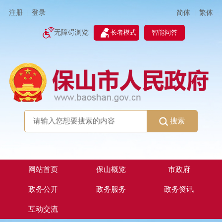
简体
繁体
注册
登录
|
|
无障碍浏览
长者模式
智能问答
搜索
网站首页
保山概览
市政府
政务公开
政务服务
政务资讯
互动交流