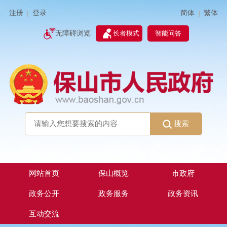
简体
繁体
注册
登录
|
|
无障碍浏览
长者模式
智能问答
搜索
网站首页
保山概览
市政府
政务公开
政务服务
政务资讯
互动交流